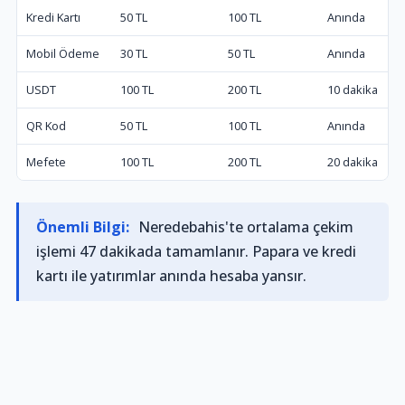
Kredi Kartı
50 TL
100 TL
Anında
Mobil Ödeme
30 TL
50 TL
Anında
USDT
100 TL
200 TL
10 dakika
QR Kod
50 TL
100 TL
Anında
Mefete
100 TL
200 TL
20 dakika
Önemli Bilgi:
Neredebahis'te ortalama çekim
işlemi 47 dakikada tamamlanır. Papara ve kredi
kartı ile yatırımlar anında hesaba yansır.