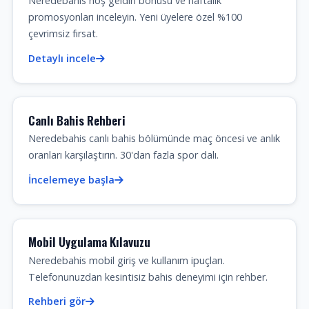
Neredebahis hoş geldin bonusu ve haftalık
promosyonları inceleyin. Yeni üyelere özel %100
çevrimsiz fırsat.
Detaylı incele
Canlı Bahis Rehberi
Neredebahis canlı bahis bölümünde maç öncesi ve anlık
oranları karşılaştırın. 30'dan fazla spor dalı.
İncelemeye başla
Mobil Uygulama Kılavuzu
Neredebahis mobil giriş ve kullanım ipuçları.
Telefonunuzdan kesintisiz bahis deneyimi için rehber.
Rehberi gör