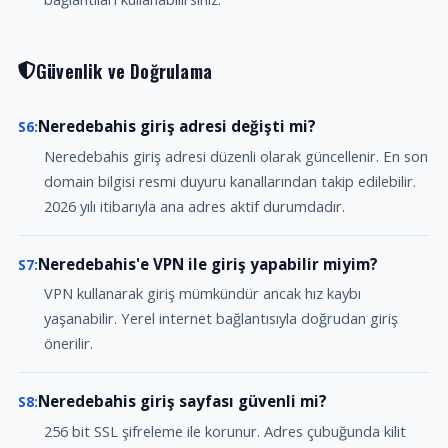
Güvenlik ve Doğrulama
Neredebahis giriş adresi değişti mi?
S6:
Neredebahis giriş adresi düzenli olarak güncellenir. En son
domain bilgisi resmi duyuru kanallarından takip edilebilir.
2026 yılı itibarıyla ana adres aktif durumdadır.
Neredebahis'e VPN ile giriş yapabilir miyim?
S7:
VPN kullanarak giriş mümkündür ancak hız kaybı
yaşanabilir. Yerel internet bağlantısıyla doğrudan giriş
önerilir.
Neredebahis giriş sayfası güvenli mi?
S8:
256 bit SSL şifreleme ile korunur. Adres çubuğunda kilit