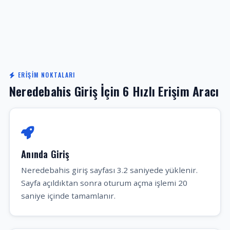
ERIŞIM NOKTALARI
Neredebahis Giriş İçin 6 Hızlı Erişim Aracı
Anında Giriş
Neredebahis giriş sayfası 3.2 saniyede yüklenir.
Sayfa açıldıktan sonra oturum açma işlemi 20
saniye içinde tamamlanır.