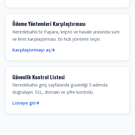
Ödeme Yöntemleri Karşılaştırması
Neredebahis'te Papara, kripto ve havale arasında süre
ve limit karşılaştırması. En hızlı yöntemi seçin.
Karşılaştırmayı aç
Güvenlik Kontrol Listesi
Neredebahis giriş sayfasında güvenliği 5 adımda
doğrulayın. SSL, domain ve şifre kontrolü.
Listeye git