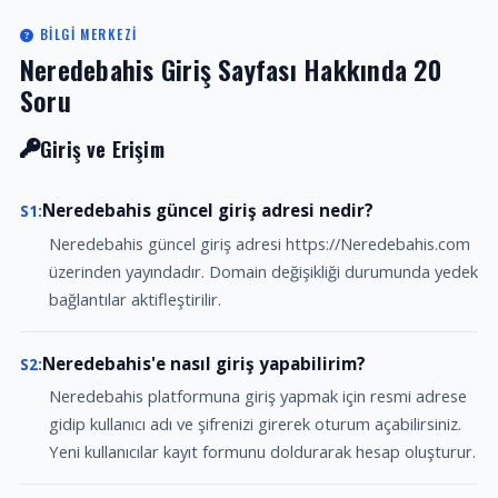
BILGI MERKEZI
Neredebahis Giriş Sayfası Hakkında 20
Soru
Giriş ve Erişim
Neredebahis güncel giriş adresi nedir?
S1:
Neredebahis güncel giriş adresi https://Neredebahis.com
üzerinden yayındadır. Domain değişikliği durumunda yedek
bağlantılar aktifleştirilir.
Neredebahis'e nasıl giriş yapabilirim?
S2:
Neredebahis platformuna giriş yapmak için resmi adrese
gidip kullanıcı adı ve şifrenizi girerek oturum açabilirsiniz.
Yeni kullanıcılar kayıt formunu doldurarak hesap oluşturur.