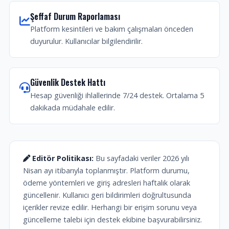
Şeffaf Durum Raporlaması
Platform kesintileri ve bakım çalışmaları önceden
duyurulur. Kullanıcılar bilgilendirilir.
Güvenlik Destek Hattı
Hesap güvenliği ihlallerinde 7/24 destek. Ortalama 5
dakikada müdahale edilir.
Editör Politikası:
Bu sayfadaki veriler 2026 yılı
Nisan ayı itibarıyla toplanmıştır. Platform durumu,
ödeme yöntemleri ve giriş adresleri haftalık olarak
güncellenir. Kullanıcı geri bildirimleri doğrultusunda
içerikler revize edilir. Herhangi bir erişim sorunu veya
güncelleme talebi için destek ekibine başvurabilirsiniz.