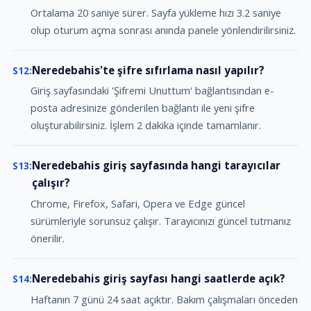
Ortalama 20 saniye sürer. Sayfa yükleme hızı 3.2 saniye
olup oturum açma sonrası anında panele yönlendirilirsiniz.
Neredebahis'te şifre sıfırlama nasıl yapılır?
S12:
Giriş sayfasındaki 'Şifremi Unuttum' bağlantısından e-
posta adresinize gönderilen bağlantı ile yeni şifre
oluşturabilirsiniz. İşlem 2 dakika içinde tamamlanır.
Neredebahis giriş sayfasında hangi tarayıcılar
S13:
çalışır?
Chrome, Firefox, Safari, Opera ve Edge güncel
sürümleriyle sorunsuz çalışır. Tarayıcınızı güncel tutmanız
önerilir.
Neredebahis giriş sayfası hangi saatlerde açık?
S14:
Haftanın 7 günü 24 saat açıktır. Bakım çalışmaları önceden