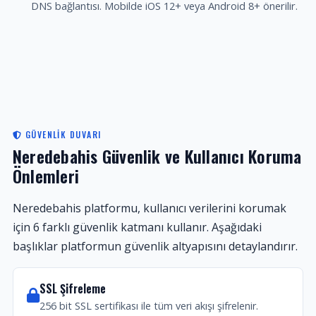
DNS bağlantısı. Mobilde iOS 12+ veya Android 8+ önerilir.
GÜVENLIK DUVARI
Neredebahis Güvenlik ve Kullanıcı Koruma
Önlemleri
Neredebahis platformu, kullanıcı verilerini korumak
için 6 farklı güvenlik katmanı kullanır. Aşağıdaki
başlıklar platformun güvenlik altyapısını detaylandırır.
SSL Şifreleme
256 bit SSL sertifikası ile tüm veri akışı şifrelenir.