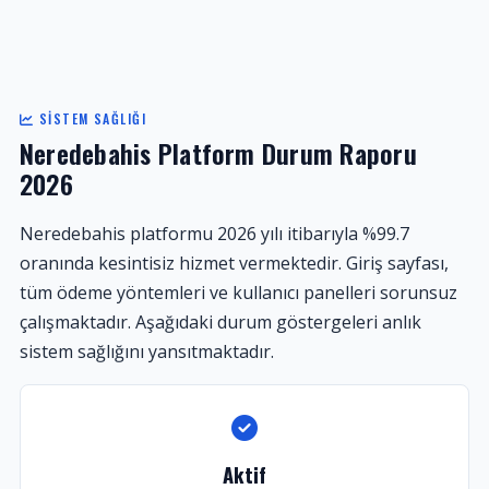
SISTEM SAĞLIĞI
Neredebahis Platform Durum Raporu
2026
Neredebahis platformu 2026 yılı itibarıyla %99.7
oranında kesintisiz hizmet vermektedir. Giriş sayfası,
tüm ödeme yöntemleri ve kullanıcı panelleri sorunsuz
çalışmaktadır. Aşağıdaki durum göstergeleri anlık
sistem sağlığını yansıtmaktadır.
Aktif