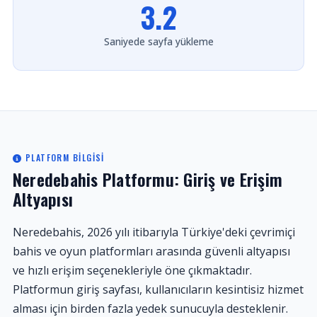
3.2
Saniyede sayfa yükleme
PLATFORM BILGISI
Neredebahis Platformu: Giriş ve Erişim
Altyapısı
Neredebahis, 2026 yılı itibarıyla Türkiye'deki çevrimiçi
bahis ve oyun platformları arasında güvenli altyapısı
ve hızlı erişim seçenekleriyle öne çıkmaktadır.
Platformun giriş sayfası, kullanıcıların kesintisiz hizmet
alması için birden fazla yedek sunucuyla desteklenir.