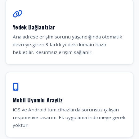
Yedek Bağlantılar
Ana adrese erişim sorunu yaşandığında otomatik
devreye giren 3 farklı yedek domain hazır
bekletilir. Kesintisiz erişim sağlanır.
Mobil Uyumlu Arayüz
iOS ve Android tüm cihazlarda sorunsuz çalışan
responsive tasarım. Ek uygulama indirmeye gerek
yoktur.