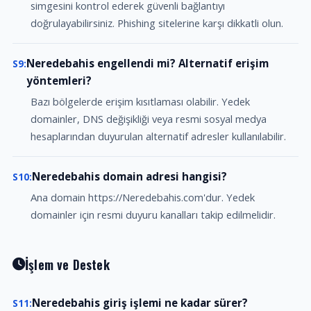
simgesini kontrol ederek güvenli bağlantıyı
doğrulayabilirsiniz. Phishing sitelerine karşı dikkatli olun.
Neredebahis engellendi mi? Alternatif erişim
S9:
yöntemleri?
Bazı bölgelerde erişim kısıtlaması olabilir. Yedek
domainler, DNS değişikliği veya resmi sosyal medya
hesaplarından duyurulan alternatif adresler kullanılabilir.
Neredebahis domain adresi hangisi?
S10:
Ana domain https://Neredebahis.com'dur. Yedek
domainler için resmi duyuru kanalları takip edilmelidir.
İşlem ve Destek
Neredebahis giriş işlemi ne kadar sürer?
S11: