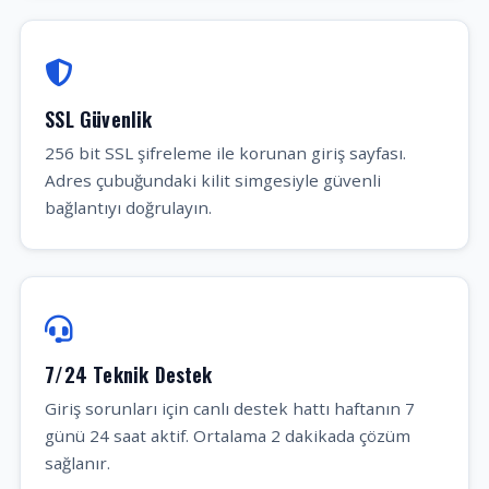
SSL Güvenlik
256 bit SSL şifreleme ile korunan giriş sayfası.
Adres çubuğundaki kilit simgesiyle güvenli
bağlantıyı doğrulayın.
7/24 Teknik Destek
Giriş sorunları için canlı destek hattı haftanın 7
günü 24 saat aktif. Ortalama 2 dakikada çözüm
sağlanır.